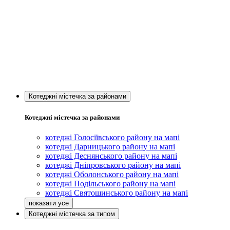
Котеджні містечка за районами
Котеджні містечка за районами
котеджі Голосіївського району на мапі
котеджі Дарницького району на мапі
котеджі Деснянського району на мапі
котеджі Дніпровського району на мапі
котеджі Оболонського району на мапі
котеджі Подільського району на мапі
котеджі Святошинського району на мапі
Котеджні містечка за типом