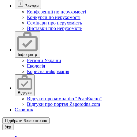
Заходи
Конференції по нерухомості
Конкурси по нерухомості
Семінари про нерухомість
Виставки про нерухомість
Інфоцентр
Регіони України
Екологія
Корисна інформація
Відгуки
Відгуки про компанію "РеалЕкспо"
Відгуки про портал Zagorodna.com
Словник
Підібрати безкоштовно
Укр