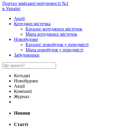
Портал заміської нерухомості №1
в Україні
Акції
Котеджні містечка
Каталог котеджних містечок
Мапа котеджних містечок
Новобудови
Каталог новобудов у передмісті
Мапа новобудов у передмісті
Забудовники
Котеджі
Новобудови
Акції
Компанії
Журнал
Новини
Статті