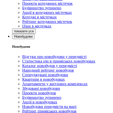
Проекти котеджних містечок
Будівництво зупинено
Акції в котеджних містечках
Котеджі в містечках
Рейтинг котеджних містечок
Ціни в містечках
Новобудови
Новобудови
Відгуки про новобудови у передмісті
Статистика цін в приміських новобудовах
Каталог новобудов у передмісті
Народний рейтинг новобудов
Споруджувані новобудови
Квартири в новобудовах
Апартаменти у житлових комплексах
Збудовані новобудови
Проекти новобудов
Будівництво зупинено
Акції в новобудовах
Новобудови передмістя на мапі
Рейтинг приміських новобудов