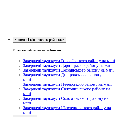
Котеджні містечка за районами
Котеджні містечка за районами
Завершені таунхауси Голосіївського району на мапі
Завершені таунхауси Дарницького району на мапі
Завершені таунхауси Деснянського району на мапі
Завершені таунхауси Дніпровського району на
мапі
Завершені таунхауси Печерського району на мапі
Завершені таунхауси Святошинського району на
мапі
Завершені таунхауси Солом'янського району на
мапі
Завершені таунхауси Шевченківського району на
мапі