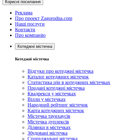
Корисні посилання
Реклама
Про проект Zagorodna.com
Наші послуги
Контакти
Про компанію
Котеджні містечка
Котеджні містечка
Відгуки про котеджні містечка
Каталог котеджних містечок
Статистика цін в котеджних містечках
Продані котеджні містечка
Квадрекси у містечках
Вілли у містечках
Народний рейтинг містечок
Карта котеджних містечок
Містечка таунхаусів
Містечка дуплексів
Ділянки в містечках
Збудовані містечка
Споруджувані містечка