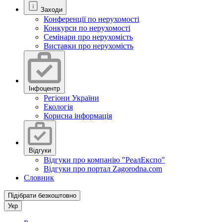
Заходи
Конференції по нерухомості
Конкурси по нерухомості
Семінари про нерухомість
Виставки про нерухомість
Інфоцентр
Регіони України
Екологія
Корисна інформація
Відгуки
Відгуки про компанію "РеалЕкспо"
Відгуки про портал Zagorodna.com
Словник
Підібрати безкоштовно
Укр