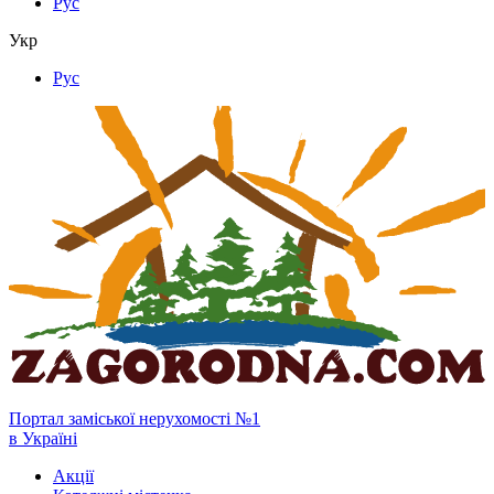
Рус
Укр
Рус
Портал заміської нерухомості №1
в Україні
Акції