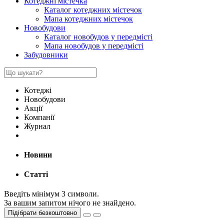
Котеджні містечка
Каталог котеджних містечок
Мапа котеджних містечок
Новобудови
Каталог новобудов у передмісті
Мапа новобудов у передмісті
Забудовники
Котеджі
Новобудови
Акції
Компанії
Журнал
Новини
Статті
Введіть мінімум 3 символи.
За вашим запитом нічого не знайдено.
Підібрати безкоштовно